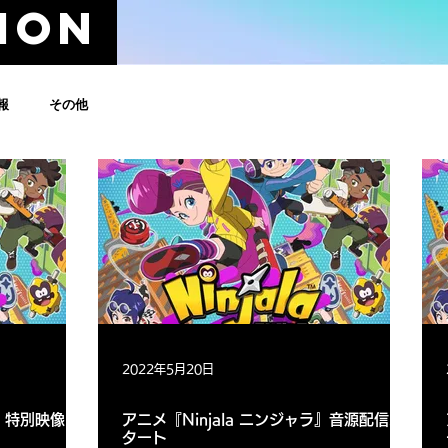
TION
報
その他
2022年5月20日
ラ』特別映像を
アニメ『Ninjala ニンジャラ』音源配信ス
タート